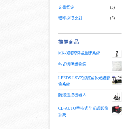
文書鑑定
(3)
鞋印採取比對
(5)
推薦商品
MK-3刑案現場重建系統
各式透明證物袋
LEEDS LSV2實驗室多光譜影
像系統
防爆遙控機器人
CL-AUTO手持式全光譜影像
系統