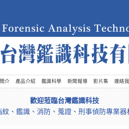
簡介
產品介紹
鑑識科學
新聞報導
影片集
連絡
歡迎蒞臨台灣鑑識科技
指紋、鑑識、消防、蒐證、刑事偵防專業器