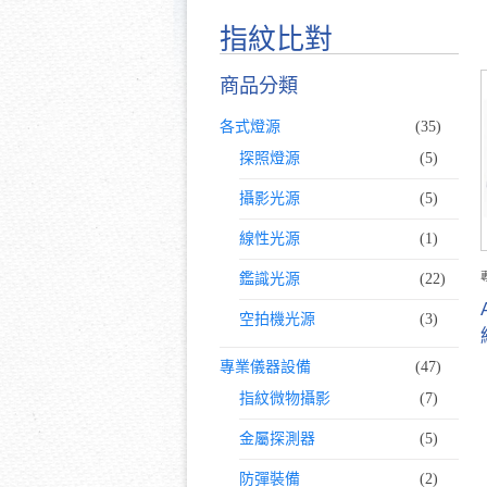
指紋比對
商品分類
各式燈源
(35)
探照燈源
(5)
攝影光源
(5)
線性光源
(1)
鑑識光源
(22)
空拍機光源
(3)
專業儀器設備
(47)
指紋微物攝影
(7)
金屬探測器
(5)
防彈裝備
(2)