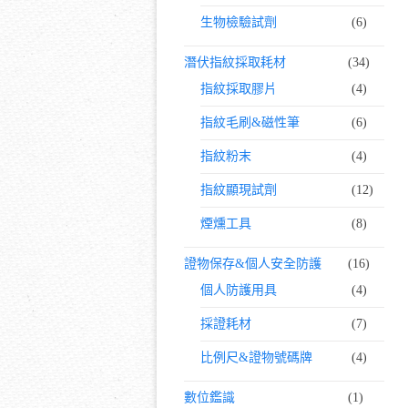
生物檢驗試劑
(6)
潛伏指紋採取耗材
(34)
指紋採取膠片
(4)
指紋毛刷&磁性筆
(6)
指紋粉末
(4)
指紋顯現試劑
(12)
煙燻工具
(8)
證物保存&個人安全防護
(16)
個人防護用具
(4)
採證耗材
(7)
比例尺&證物號碼牌
(4)
數位鑑識
(1)