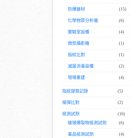
防爆器材
(15)
化學物質分析儀
(6)
實驗室設備
(4)
微型攝影機
(1)
指紋比對
(1)
滅菌消毒設備
(2)
現場重建
(4)
指紋提取記錄
(5)
槍彈比對
(2)
檢測試劑
(16)
槍彈爆裂物檢測試劑
(6)
毒品檢測試劑
(4)