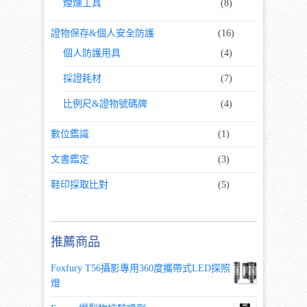
煙燻工具
(8)
證物保存&個人安全防護
(16)
個人防護用具
(4)
採證耗材
(7)
比例尺&證物號碼牌
(4)
數位鑑識
(1)
文書鑑定
(3)
鞋印採取比對
(5)
推薦商品
Foxfury T56攝影專用360度攜帶式LED探照
燈