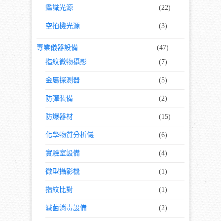
鑑識光源
(22)
空拍機光源
(3)
專業儀器設備
(47)
指紋微物攝影
(7)
金屬探測器
(5)
防彈裝備
(2)
防爆器材
(15)
化學物質分析儀
(6)
實驗室設備
(4)
微型攝影機
(1)
指紋比對
(1)
滅菌消毒設備
(2)