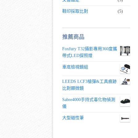
鞋印採取比對
(5)
推薦商品
Foxfury T32攝影專用360度攜
帶式LED探照燈
車底檢視鏡組
LEEDS LCF3槍彈&工具痕跡
比對顯微鏡
Sabre4000手持式毒化物偵測
儀
大型磁性筆