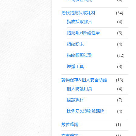
潛伏指紋採取耗材
(34)
指紋採取膠片
(4)
指紋毛刷&磁性筆
(6)
指紋粉末
(4)
指紋顯現試劑
(12)
煙燻工具
(8)
證物保存&個人安全防護
(16)
個人防護用具
(4)
採證耗材
(7)
比例尺&證物號碼牌
(4)
數位鑑識
(1)
文書鑑定
(3)