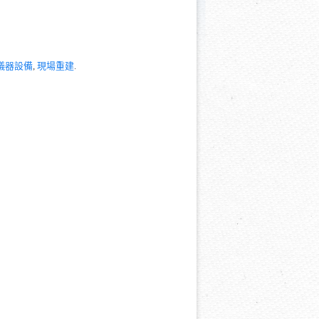
儀器設備
,
現場重建
.