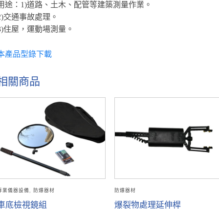
用途：1)道路、土木、配管等建築測量作業。
2)交通事故處理。
3)住屋，運動場測量。
本產品型錄下載
相關商品
專業儀器設備
,
防爆器材
防爆器材
車底檢視鏡組
爆裂物處理延伸桿