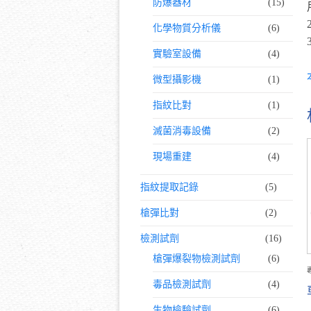
防爆器材
(15)
化學物質分析儀
(6)
實驗室設備
(4)
微型攝影機
(1)
指紋比對
(1)
滅菌消毒設備
(2)
現場重建
(4)
指紋提取記錄
(5)
槍彈比對
(2)
檢測試劑
(16)
槍彈爆裂物檢測試劑
(6)
毒品檢測試劑
(4)
生物檢驗試劑
(6)