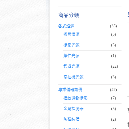
商品分類
各式燈源
(35)
探照燈源
(5)
攝影光源
(5)
線性光源
(1)
鑑識光源
(22)
空拍機光源
(3)
專業儀器設備
(47)
指紋微物攝影
(7)
金屬探測器
(5)
防彈裝備
(2)